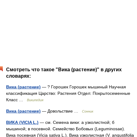
Смотреть что такое "Вика (растение)" в других
словарях:
Вика (растение)
— ? Горошек Горошек мышиный Научная
классификация Царство: Растения Отдел: Покрытосеменные
Класс …
Википедия
Вика (растение)
— Довольствие …
Сонник
ВИКА (VICIA L.)
— см. Семена вики: а узколистной; б
мышиной; в посевной. Семейство Бобовых (Leguminosae).
Вика посевная (Vicia sativa L.). Вика узколистная (V. angustifolia