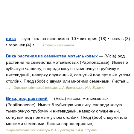
вика
— сущ., кол во синонимов: 10 • виктория (18) • вязель (3)
• горошек (4) • …
Словарь синонимов
Вика растения из семейства мотыльковых
— (Vicia) род
растений из семейства мотыльковых (Papilionaceae). Имеет 5
зубчатую чашечку, спереди косую тычиночную трубочку и
нитевидный, наверху опушенный, согнутый под прямым углом
столбик. Плод (боб) с двумя или многими семенами. Листья…
…
Энциклопедический словарь Ф.А. Брокгауза и И.А. Ефрона
Вика, род растений
— (Vicia) из сем. мотыльковых
(Papilionaceae). Имеет 5 зубчатую чашечку, спереди косую
тычиночную трубочку и нитевидный, наверху опушенный,
согнутый под прямым углом столбик. Плод (боб) с двумя или
многими семенами. Листья парноперистые,… …
Энциклопедический словарь Ф.А. Брокгауза и И.А. Ефрона