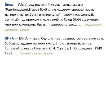
Вика
— (Vicia) род растений из сем. мотыльковых
(Papilionaceae).Имеет 5зубчатую чашечку, спереди косую
тычиночную трубочку и нитевидный,наверху опушенный,
согнутый под прямым углом столбик. Плод (боб) с двумяили
многими семенами. Листья парноперистые,… …
Энциклопедия
Брокгауза и Ефрона
ВИКА
— ВИКА, и, жен. Однолетнее травянистое растение сем.
бобовых, идущее на корм скоту. | прил. виковый, ая, ое.
Толковый словарь Ожегова. С.И. Ожегов, Н.Ю. Шведова. 1949
1992 …
Толковый словарь Ожегова